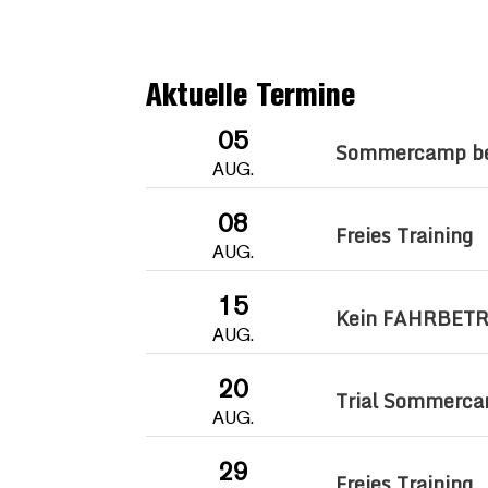
Aktuelle Termine
05
Sommercamp be
AUG.
08
Freies Training
AUG.
15
Kein FAHRBET
AUG.
20
Trial Sommerc
AUG.
29
Freies Training