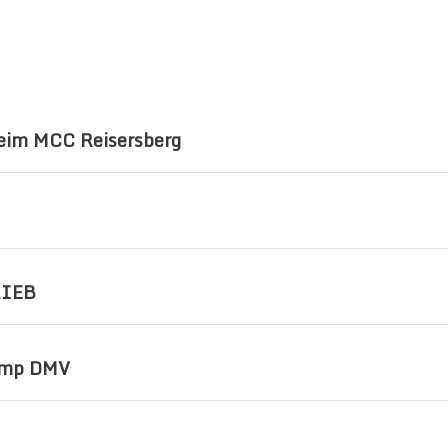
im MCC Reisersberg
RIEB
amp DMV