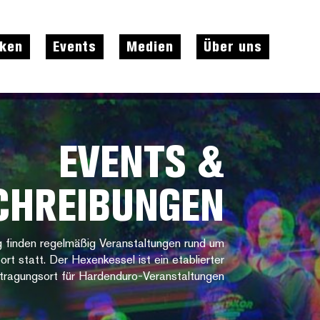
cken
Events
Medien
Über uns
EVENTS &
CHREIBUNGEN
 finden regelmäßig Veranstaltungen rund um
t statt. Der Hexenkessel ist ein etablierter
tragungsort für Hardenduro-Veranstaltungen